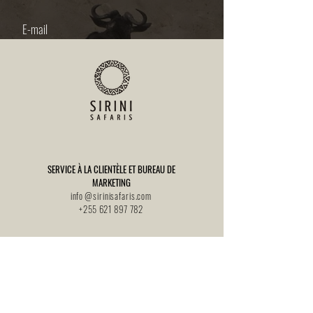
ENVOYER
SERVICE À LA CLIENTÈLE ET BUREAU DE
MARKETING
info
@
sirinisafaris.com
+255 621 897 782
ADRESSE POSTALE
Safaris Sirini Limitée
Case postale 16770
Arusha,
Tanzanie